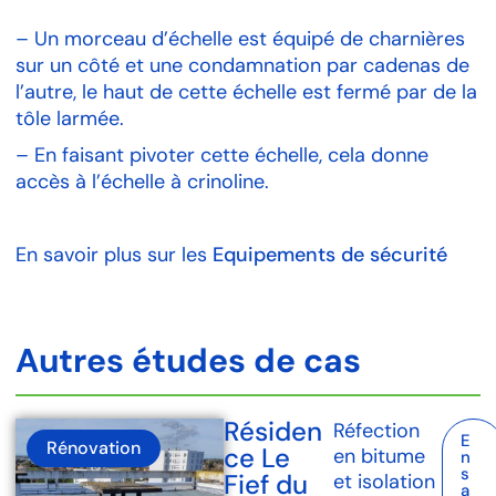
–
Un morceau d’échelle est équipé de charnières
sur un côté et une condamnation par cadenas de
l’autre, le haut de cette échelle est fermé par de la
tôle larmée.
–
En faisant pivoter cette échelle, cela donne
accès à l’échelle à crinoline.
En savoir plus sur les
Equipements de sécurité
Autres études de cas
Résiden
Réfection
E
Rénovation
ce Le
en bitume
n
s
Fief du
et isolation
a