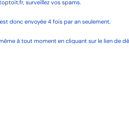
ptoit.fr, surveillez vos spams.
le est donc envoyée 4 fois par an seulement.
me à tout moment en cliquant sur le lien de dés
t est automatique et immédiat.
estion, contactez
Top Toit
, expert des toits-terra
Adresse
Con