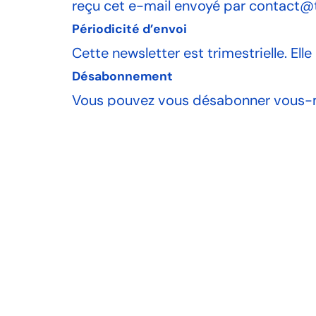
reçu cet e-mail envoyé par contact@to
Périodicité d’envoi
Cette newsletter est trimestrielle. El
Désabonnement
Vous pouvez vous désabonner vous-mê
chaque newsletter. Le désabonnemen
En cas de difficulté ou pour toute qu
Nouvelle-Aquitaine !
Contacter Top Toit