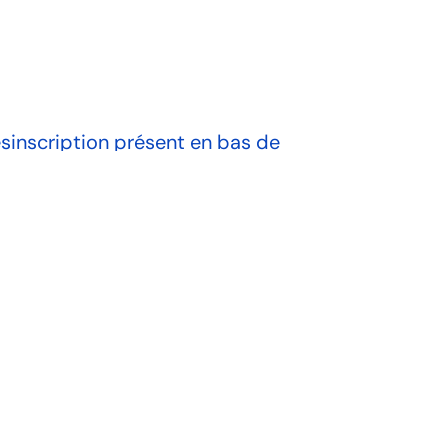
inscription présent en bas de
sses de bâtiments professionnels en
tact