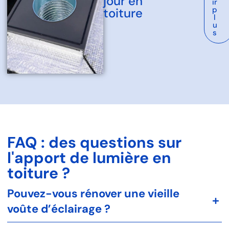
jour en
ir
p
toiture
l
u
s
FAQ : des questions sur
l'apport de lumière en
toiture ?
Pouvez-vous rénover une vieille
voûte d’éclairage ?