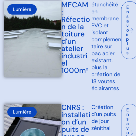
MECAM
étanchéité
E
Lumière
:
en
n
s
Réfectio
membrane
a
n de la
PVC et
v
o
isolant
toiture
ir
complémen
p
d’un
l
taire sur
atelier
u
bac acier
s
industri
existant,
el
plus la
1000m²
création de
18 voutes
éclairantes
CNRS :
Création
E
Lumière
installati
d’un puits
n
s
on d’un
de jour
a
puits de
zénithal
v
o