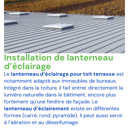
Installation de lanterneau
d’éclairage
Le
lanterneau d’éclairage pour toit terrasse
est
notamment adapté aux immeubles de bureaux.
Intégré dans la toiture, il fait entrer directement la
lumière naturelle dans le bâtiment, encore plus
fortement qu’une fenêtre de façade. Le
lanterneau d’éclairement
existe en différentes
formes (carré, rond, pyramide). Il peut aussi servir
à l’aération et au désenfumage.