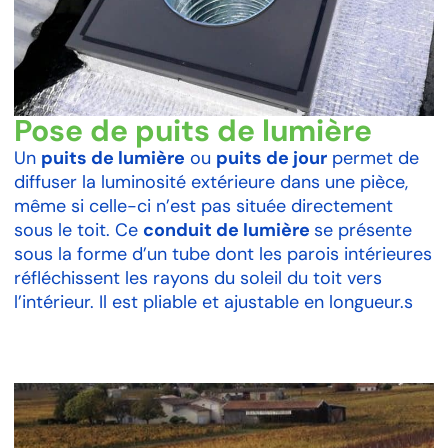
Pose de puits de lumière
Un
puits de lumière
ou
puits de jour
permet de
diffuser la luminosité extérieure dans une pièce,
même si celle-ci n’est pas située directement
sous le toit. Ce
conduit de lumière
se présente
sous la forme d’un tube dont les parois intérieures
réfléchissent les rayons du soleil du toit vers
l’intérieur. Il est pliable et ajustable en longueur.s