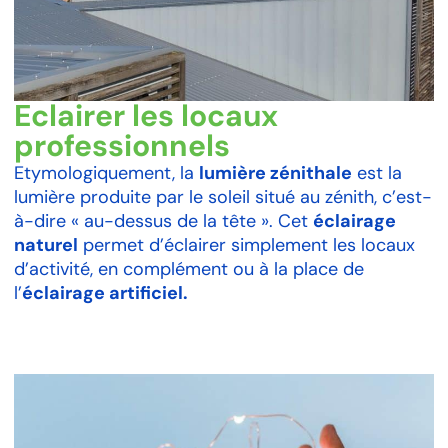
Eclairer les locaux
professionnels
Etymologiquement, l
a
lumière zénithale
est la
lumière produite par le soleil situé au zénith, c’est-
à-dire « au-dessus de la tête ». Cet
éclairage
naturel
permet d’éclairer simplement les locaux
d’activité, en complément ou à la place de
l’
éclairage artificiel.