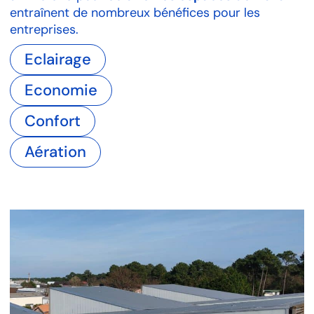
entraînent de nombreux bénéfices pour les
entreprises.
Eclairage
Economie
Confort
Aération