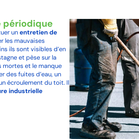
e périodique
tuer un
entretien de
r les mauvaises
ins ils sont visibles d’en
 stagne et pèse sur la
es mortes et le manque
 des fuites d’eau, un
n écroulement du toit. Il
re industrielle