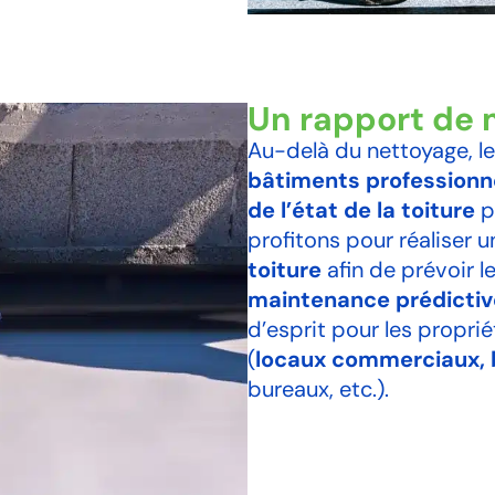
Un rapport de 
Au-delà du nettoyage, l
bâtiments professionn
de l’état de la toiture
p
profitons pour réaliser 
toiture
afin de prévoir l
maintenance prédictive
d’esprit pour les propri
(
locaux commerciaux, b
bureaux, etc.).