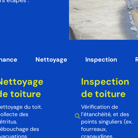
rs étapes :
enance
Nettoyage
Inspection
Nettoyage
Inspection
de toiture
de toiture
ettoyage du toit.
Vérification de
ollecte des
l’étanchéité, et des
étritus.
points singuliers (ex.
ébouchage des
fourreaux,
vacuations
crapaudines,