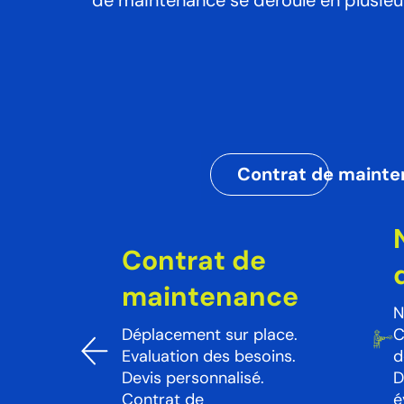
de maintenance se déroule en plusieu
Contrat de maint
Contrat de
maintenance
N
Déplacement sur place.
C
Evaluation des besoins.
d
Devis personnalisé.
D
Contrat de
é