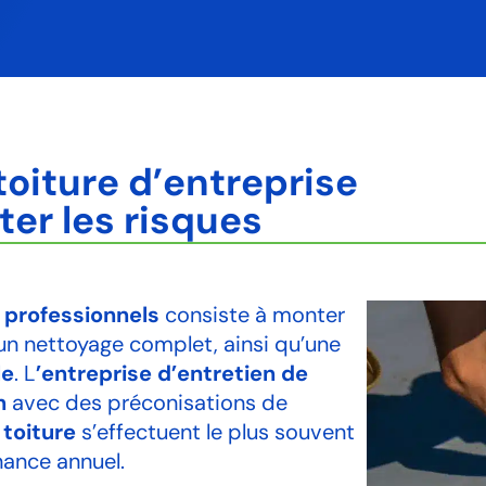
oiture d’entreprise
ter les risques
 professionnels
consiste à monter
r un nettoyage complet, ainsi qu’une
le
. L
’entreprise d’entretien de
n
avec des préconisations de
 toiture
s’effectuent le plus souvent
nance annuel.