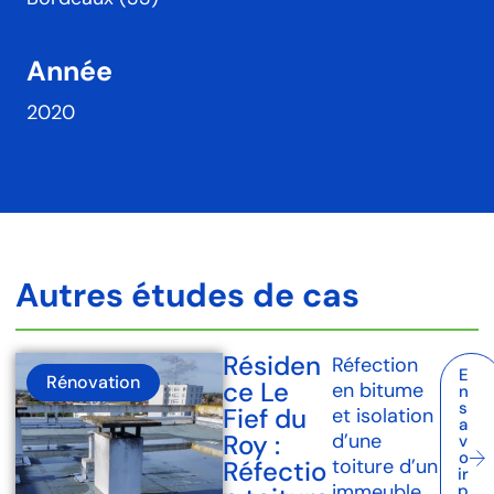
Année
2020
Autres études de cas
Résiden
Réfection
E
Rénovation
ce Le
en bitume
n
s
Fief du
et isolation
a
Roy :
d’une
v
o
toiture d’un
Réfectio
ir
immeuble
p